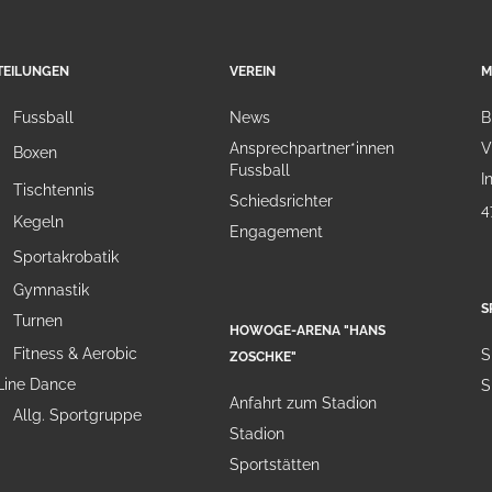
TEILUNGEN
VEREIN
M
Fussball
News
B
Ansprechpartner*innen
V
Boxen
Fussball
I
Tischtennis
Schiedsrichter
4
Kegeln
Engagement
Sportakrobatik
Gymnastik
S
Turnen
HOWOGE-ARENA "HANS
Fitness & Aerobic
S
ZOSCHKE"
Line Dance
S
Anfahrt zum Stadion
Allg. Sportgruppe
Stadion
Sportstätten