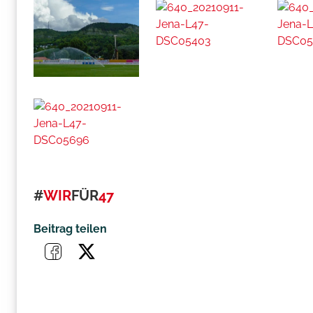
#
WIR
FÜR
47
Beitrag teilen