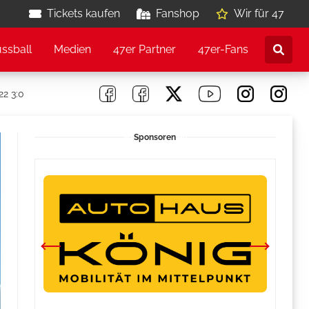
Tickets kaufen
Fanshop
Wir für 47
ussball
Medien
47er Partner
47er-Fans
22 3:0
Sponsoren