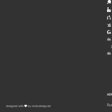
AD
Rus
designed with
by
revilodesign.de