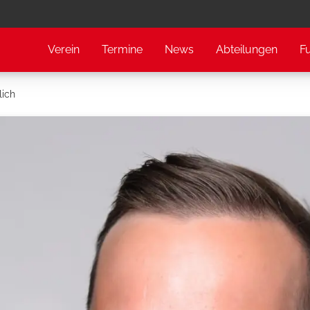
Verein
Termine
News
Abteilungen
F
lich