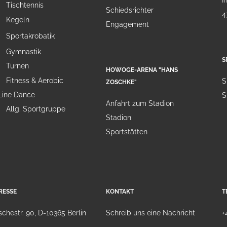
I
Tischtennis
Schiedsrichter
4
Kegeln
Engagement
Sportakrobatik
Gymnastik
S
Turnen
HOWOGE-ARENA "HANS
Fitness & Aerobic
S
ZOSCHKE"
Line Dance
S
Anfahrt zum Stadion
Allg. Sportgruppe
Stadion
Sportstätten
RESSE
KONTAKT
T
chestr. 90, D-10365 Berlin
Schreib uns eine Nachricht
+