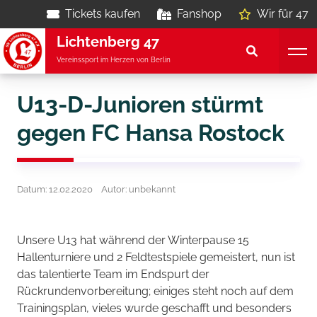
Tickets kaufen
Fanshop
Wir für 47
Lichtenberg 47
Vereinssport im Herzen von Berlin
U13-D-Junioren stürmt
gegen FC Hansa Rostock
Datum: 12.02.2020
Autor: unbekannt
Unsere U13 hat während der Winterpause 15
Hallenturniere und 2 Feldtestspiele gemeistert, nun ist
das talentierte Team im Endspurt der
Rückrundenvorbereitung; einiges steht noch auf dem
Trainingsplan, vieles wurde geschafft und besonders