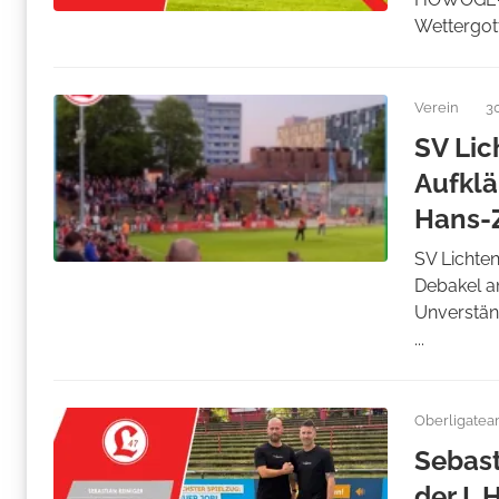
Wettergott
Verein
3
SV Lic
Aufklä
Hans-
SV Lichten
Debakel a
Unverstän
...
Oberligate
Sebast
der I. 