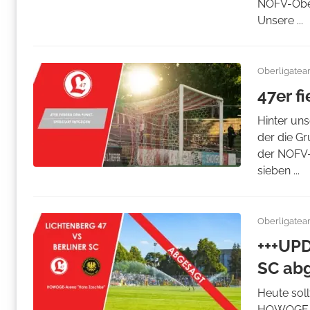
NOFV-Ober
Unsere ...
Oberligate
47er f
Hinter uns
der die Gr
der NOFV-
sieben ...
Oberligate
+++UPD
SC ab
Heute soll
HOWOGE-Ar