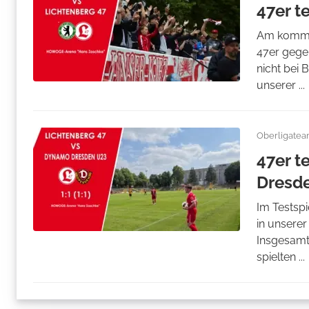
47er t
Am kommen
47er gegen
nicht bei 
unserer ...
Oberligate
47er t
Dresd
Im Testsp
in unsere
Insgesamt 
spielten ...