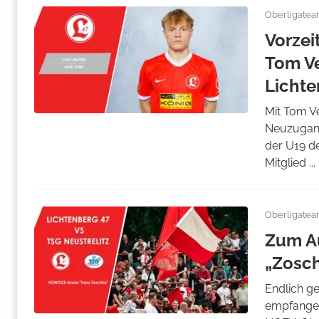
Oberligate
Vorzei
Tom Ve
Lichte
Mit Tom V
Neuzugang
der U19 d
Mitglied ...
Oberligate
Zum Au
„Zosc
Endlich g
empfangen