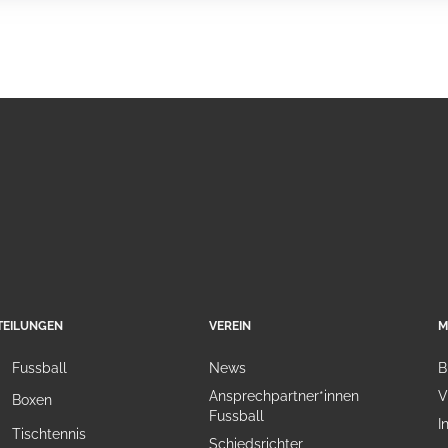
TEILUNGEN
VEREIN
M
Fussball
News
B
Ansprechpartner*innen
V
Boxen
Fussball
I
Tischtennis
Schiedsrichter