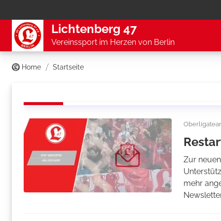
Lichtenberg 47
Vereinssport im Herzen von Berlin
Home
Startseite
Oberligate
Restar
Zur neuen
Unterstütz
mehr ange
Newsletter 