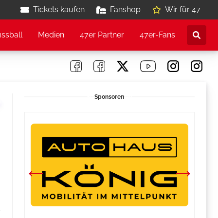
Tickets kaufen
Fanshop
Wir für 47
ussball
Medien
47er Partner
47er-Fans
Sponsoren