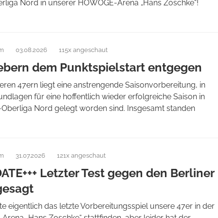
liga Nord in unserer HOWOGE-Arena „Hans Zoschke“!
am
03.08.2026
115x angeschaut
iebern dem Punktspielstart entgegen
eren 47ern liegt eine anstrengende Saisonvorbereitung, in
undlagen für eine hoffentlich wieder erfolgreiche Saison in
Oberliga Nord gelegt worden sind. Insgesamt standen
am
31.07.2026
121x angeschaut
ATE+++ Letzter Test gegen den Berliner
gesagt
te eigentlich das letzte Vorbereitungsspiel unsere 47er in der
ena „Hans Zoschke“ stattfinden, aber leider hat der