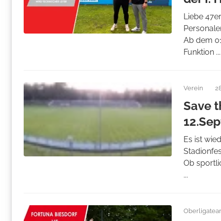
Liebe 47er
Personalen
Ab dem 01.
Funktion ...
Verein
2
Save t
12.Se
Es ist wie
Stadionfes
Ob sportl
...
Oberligate