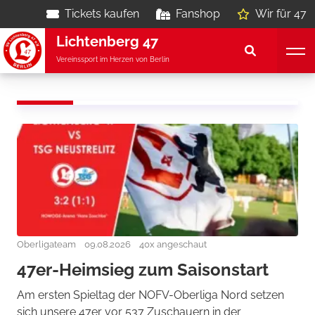
Tickets kaufen
Fanshop
Wir für 47
Lichtenberg 47
Vereinssport im Herzen von Berlin
Oberligateam
09.08.2026
40x angeschaut
47er-Heimsieg zum Saisonstart
Am ersten Spieltag der NOFV-Oberliga Nord setzen
sich unsere 47er vor 537 Zuschauern in der