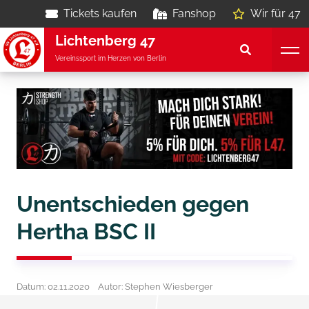
Tickets kaufen
Fanshop
Wir für 47
Lichtenberg 47
Vereinssport im Herzen von Berlin
Unentschieden gegen
Hertha BSC II
Datum: 02.11.2020
Autor: Stephen Wiesberger