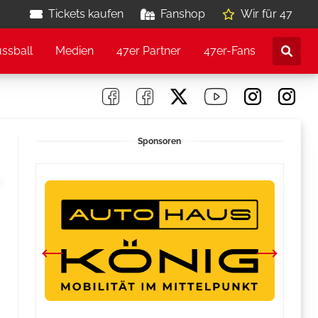
Tickets kaufen
Fanshop
Wir für 47
ussball
Medien
47er Partner
47er-Fans
Sponsoren