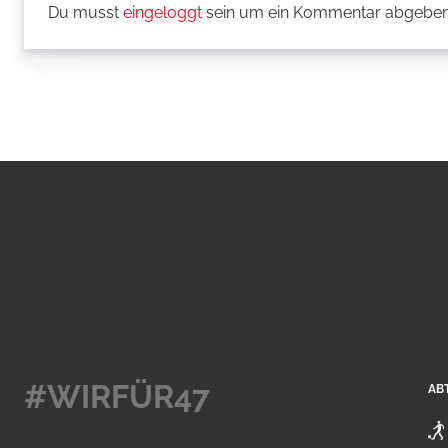
Du musst
eingeloggt
sein um ein Kommentar abgeben
#WIRFÜR47
AB