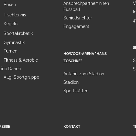
Ansprechpartner*innen
V
Boxen
Fussball
I
Tischtennis
Schiedsrichter
4
Kegeln
Engagement
Sportakrobatik
Gymnastik
S
Turnen
HOWOGE-ARENA "HANS
Fitness & Aerobic
S
ZOSCHKE"
Line Dance
S
Anfahrt zum Stadion
Allg. Sportgruppe
Stadion
Sportstätten
RESSE
KONTAKT
T