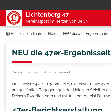
Lichtenberg 47
Vereinssport im Herzen von Berlin
Home
Startseite
News
NEU die 47er-Ergebnisseite
NEU die 47er-Ergebnissei
Datum: 13.02.2023
Autor: unbekannt
NEU unsere 47er-Ergebnisseite, hier hast Du alle 47er-
ausgewählten Begegnungen der Link zum Spielbericht. 
Deinem Favoritenteam und mit fussball.de bist Du imme
47er-Berichtserstattung