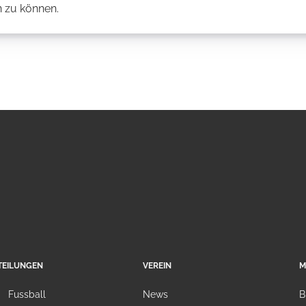
 zu können.
TEILUNGEN
VEREIN
M
Fussball
News
B