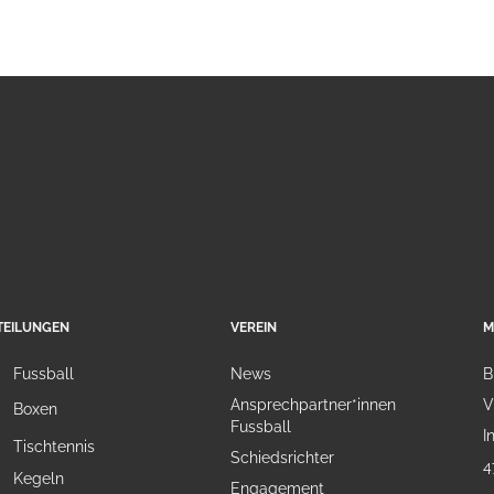
TEILUNGEN
VEREIN
M
Fussball
News
B
Ansprechpartner*innen
V
Boxen
Fussball
I
Tischtennis
Schiedsrichter
4
Kegeln
Engagement