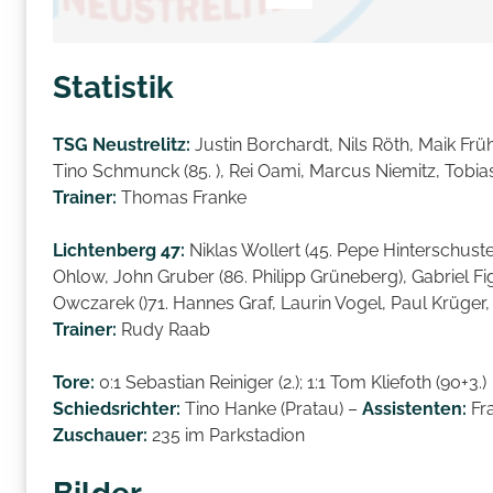
Statistik
TSG Neustrelitz:
Justin Borchardt, Nils Röth, Maik Frü
Tino Schmunck (85. ), Rei Oami, Marcus Niemitz, Tobia
Trainer:
Thomas Franke
Lichtenberg 47:
Niklas Wollert (45. Pepe Hinterschuste
Ohlow, John Gruber (86. Philipp Grüneberg), Gabriel Figu
Owczarek ()71. Hannes Graf, Laurin Vogel, Paul Krüger,
Trainer:
Rudy Raab
Tore:
0:1 Sebastian Reiniger (2.); 1:1 Tom Kliefoth (90+3.)
Schiedsrichter:
Tino Hanke (Pratau) –
Assistenten:
Fra
Zuschauer:
235 im Parkstadion