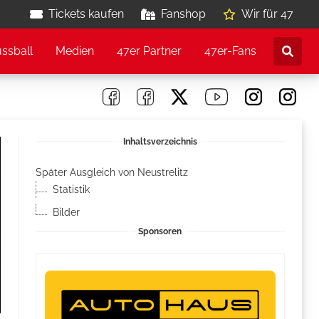
Tickets kaufen
Fanshop
Wir für 47
ussball
Medien
47er Partner
47er-Fans
Inhaltsverzeichnis
Später Ausgleich von Neustrelitz
Statistik
Bilder
Sponsoren