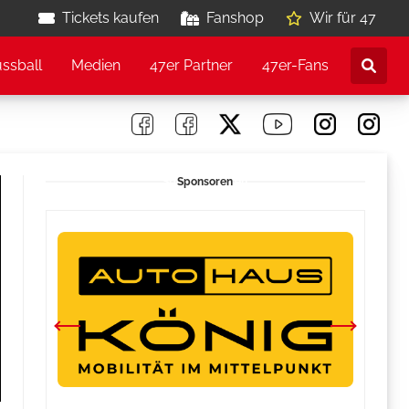
Tickets kaufen
Fanshop
Wir für 47
ussball
Medien
47er Partner
47er-Fans
Sponsoren