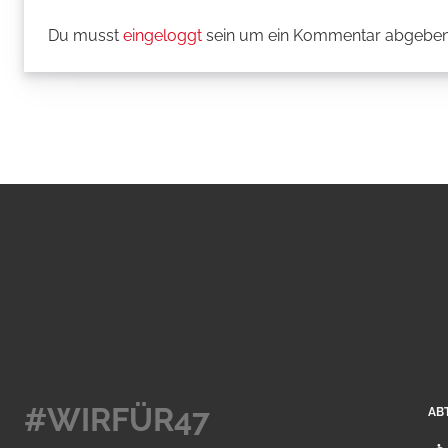
Du musst
eingeloggt
sein um ein Kommentar abgeben
#WIRFÜR47
AB