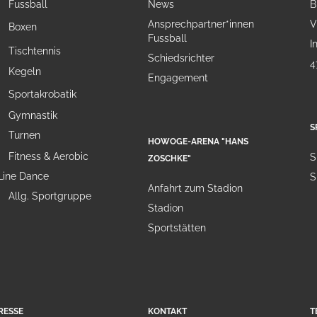
Fussball
News
B
Ansprechpartner*innen
V
Boxen
Fussball
I
Tischtennis
Schiedsrichter
4
Kegeln
Engagement
Sportakrobatik
Gymnastik
S
Turnen
HOWOGE-ARENA "HANS
Fitness & Aerobic
S
ZOSCHKE"
Line Dance
S
Anfahrt zum Stadion
Allg. Sportgruppe
Stadion
Sportstätten
RESSE
KONTAKT
T