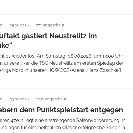
am
05.08.2026
77x angeschaut
ftakt gastiert Neustrelitz im
hke“
eht es wieder los! Am Samstag, 08.08.2026, um 13:00 Uhr
 unsere 47er die TSG Neustrelitz am ersten Spieltag der
liga Nord in unserer HOWOGE-Arena „Hans Zoschke“!
am
03.08.2026
104x angeschaut
iebern dem Punktspielstart entgegen
eren 47ern liegt eine anstrengende Saisonvorbereitung, in
undlagen für eine hoffentlich wieder erfolgreiche Saison in