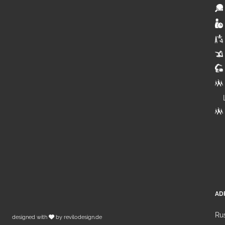
AD
Rus
designed with
by
revilodesign.de