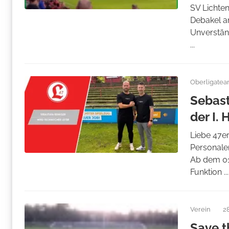
SV Lichten
Debakel a
Unverstän
...
Oberligate
Sebast
der I. 
Liebe 47er
Personalen
Ab dem 01.
Funktion ...
Verein
2
Save t