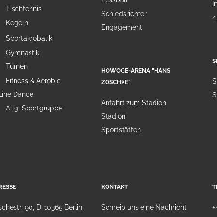
Fussball
I
Tischtennis
Schiedsrichter
4
Kegeln
Engagement
Sportakrobatik
Gymnastik
S
Turnen
HOWOGE-ARENA "HANS
Fitness & Aerobic
S
ZOSCHKE"
Line Dance
S
Anfahrt zum Stadion
Allg. Sportgruppe
Stadion
Sportstätten
RESSE
KONTAKT
T
chestr. 90, D-10365 Berlin
Schreib uns eine Nachricht
+