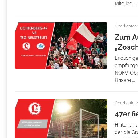
Mitglied ...
Oberligate
Zum Au
„Zosc
Endlich g
empfangen
NOFV-Ober
Unsere ...
Oberligate
47er f
Hinter uns
der die Gr