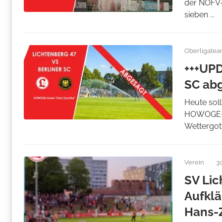
der NOFV-
sieben ...
Oberligate
+++UPD
SC ab
Heute soll
HOWOGE-Ar
Wettergott
Verein
3
SV Lic
Aufklä
Hans-