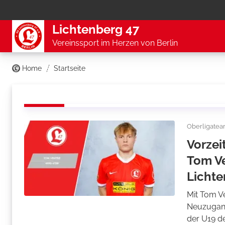
Lichtenberg 47
Vereinssport im Herzen von Berlin
Home
Startseite
Oberligate
Vorzei
Tom Ve
Lichte
Mit Tom V
Neuzugang
der U19 d