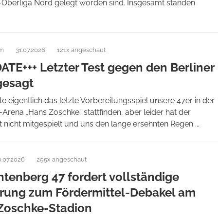
Oberliga Nord gelegt worden sind. Insgesamt standen
am
31.07.2026
121x angeschaut
ATE+++ Letzter Test gegen den Berliner
gesagt
te eigentlich das letzte Vorbereitungsspiel unsere 47er in der
ena „Hans Zoschke“ stattfinden, aber leider hat der
 nicht mitgespielt und uns den lange ersehnten Regen ...
0.07.2026
295x angeschaut
htenberg 47 fordert vollständige
rung zum Fördermittel-Debakel am
Zoschke-Stadion