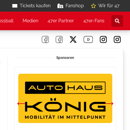
Tickets kaufen
Fanshop
Wir für 47
ussball
Medien
47er Partner
47er-Fans
Sponsoren