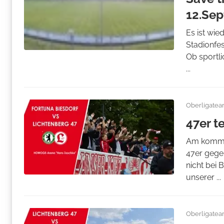
12.Se
Es ist wie
Stadionfes
Ob sportl
...
Oberligate
47er t
Am kommen
47er gegen
nicht bei 
unserer ...
Oberligate