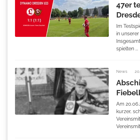
47er t
Dresd
Im Testsp
in unsere
Insgesamt 
spielten ...
News
20
Abschi
Fiebel
Am 20.06.
kurzer, sc
Vereinsmit
Vereinsmitg