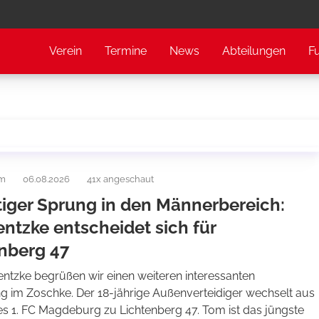
Verein
Termine
News
Abteilungen
F
am
06.08.2026
41x angeschaut
tiger Sprung in den Männerbereich:
ntzke entscheidet sich für
nberg 47
entzke begrüßen wir einen weiteren interessanten
 im Zoschke. Der 18-jährige Außenverteidiger wechselt aus
es 1. FC Magdeburg zu Lichtenberg 47. Tom ist das jüngste