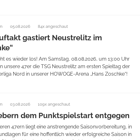
am
05.08.2026
84x angeschaut
ftakt gastiert Neustrelitz im
hke“
eht es wieder los! Am Samstag, 08.08.2026, um 13:00 Uhr
 unsere 47er die TSG Neustrelitz am ersten Spieltag der
liga Nord in unserer HOWOGE-Arena „Hans Zoschke“!
am
03.08.2026
109x angeschaut
iebern dem Punktspielstart entgegen
eren 47ern liegt eine anstrengende Saisonvorbereitung, in
undlagen für eine hoffentlich wieder erfolgreiche Saison in