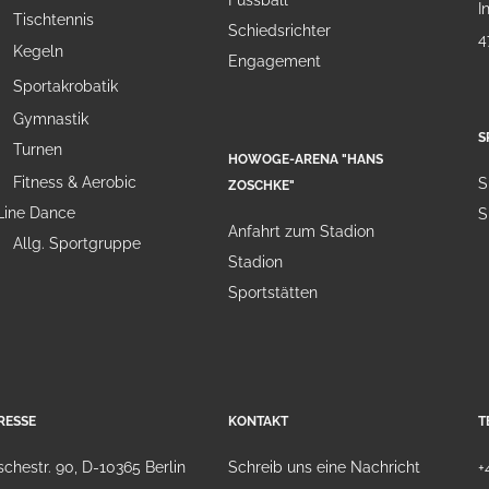
Fussball
I
Tischtennis
Schiedsrichter
4
Kegeln
Engagement
Sportakrobatik
Gymnastik
S
Turnen
HOWOGE-ARENA "HANS
Fitness & Aerobic
S
ZOSCHKE"
Line Dance
S
Anfahrt zum Stadion
Allg. Sportgruppe
Stadion
Sportstätten
RESSE
KONTAKT
T
chestr. 90, D-10365 Berlin
Schreib uns eine Nachricht
+