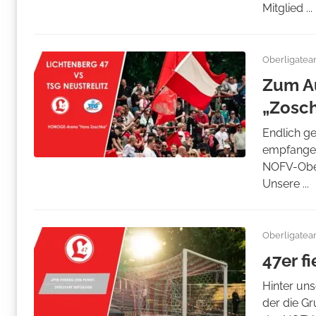
Mitglied ...
Oberligate
Zum Au
„Zosc
Endlich g
empfangen
NOFV-Ober
Unsere ...
Oberligate
47er f
Hinter uns
der die Gr