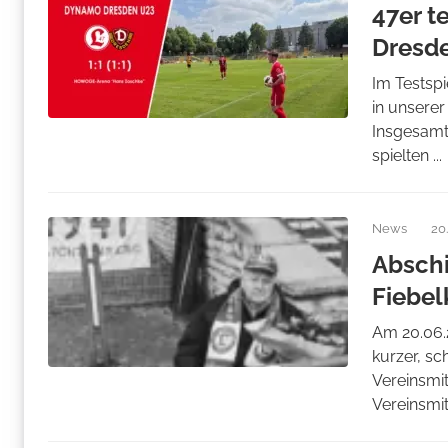
47er t
Dresd
Im Testsp
in unsere
Insgesamt 
spielten ...
News
20
Abschi
Fiebel
Am 20.06.
kurzer, sc
Vereinsmit
Vereinsmitg