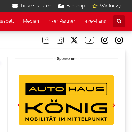
Tickets kaufen
Fanshop
Wir für 47
ussball
Medien
47er Partner
47er-Fans
Sponsoren