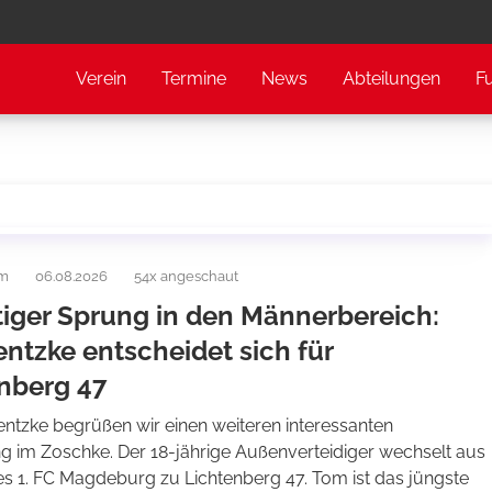
Verein
Termine
News
Abteilungen
F
am
06.08.2026
54x angeschaut
tiger Sprung in den Männerbereich:
ntzke entscheidet sich für
nberg 47
entzke begrüßen wir einen weiteren interessanten
 im Zoschke. Der 18-jährige Außenverteidiger wechselt aus
es 1. FC Magdeburg zu Lichtenberg 47. Tom ist das jüngste