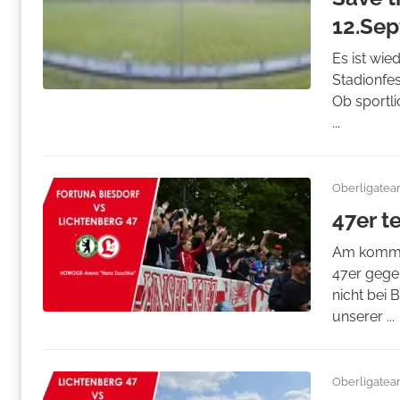
12.Se
Es ist wie
Stadionfes
Ob sportl
...
Oberligate
47er t
Am kommen
47er gegen
nicht bei 
unserer ...
Oberligate