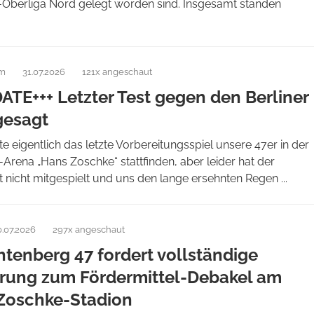
Oberliga Nord gelegt worden sind. Insgesamt standen
am
31.07.2026
121x angeschaut
ATE+++ Letzter Test gegen den Berliner
gesagt
te eigentlich das letzte Vorbereitungsspiel unsere 47er in der
ena „Hans Zoschke“ stattfinden, aber leider hat der
 nicht mitgespielt und uns den lange ersehnten Regen ...
0.07.2026
297x angeschaut
htenberg 47 fordert vollständige
rung zum Fördermittel-Debakel am
Zoschke-Stadion