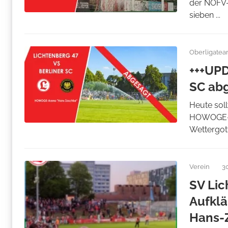
der NOFV-
sieben ...
Oberligate
+++UPD
SC ab
Heute soll
HOWOGE-Ar
Wettergott
Verein
3
SV Lic
Aufklä
Hans-