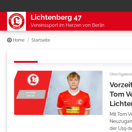
Lichtenberg 47
Vereinssport im Herzen von Berlin
Home
Startseite
Oberligate
Vorzei
Tom Ve
Lichte
Mit Tom V
Neuzugang
der U19 d