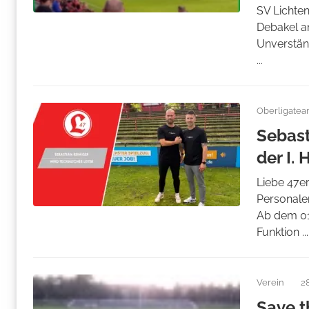
SV Lichten
Debakel a
Unverstän
...
Oberligate
Sebast
der I. 
Liebe 47er
Personalen
Ab dem 01.
Funktion ...
Verein
2
Save t